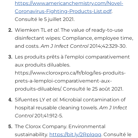
https://www.americanchemistry.com/Novel-
Coronavirus-Fighting-Products-List.pdf
.
Consulté le 5 juillet 2021.
Wiemken TL
et al
. The value of ready-to-use
disinfectant wipes: Compliance, employee time,
and costs.
Am J Infect Control
2014;42:329-30.
Les produits prêts à l’emploi comparativement
aux produits diluables.
https://www.cloroxpro.ca/fr/blog/les-produits-
prets-a-lemploi-comparativement-aux-
produits-diluables/. Consulté le 25 août 2021.
Sifuentes LY
et al
. Microbial contamination of
hospital reusable cleaning towels.
Am J Infect
Control
201;41:912-5.
The Clorox Company. Environmental
sustainability.
https://bit.ly/2Rplqqq
. Consulté le