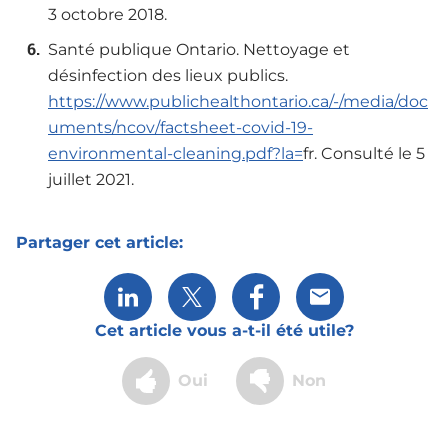
3 octobre 2018.
Santé publique Ontario. Nettoyage et
désinfection des lieux publics.
https://www.publichealthontario.ca/-/media/doc
uments/ncov/factsheet-covid-19-
environmental-cleaning.pdf?la=
fr. Consulté le 5
juillet 2021.
Partager cet article:
Share via LinkedIn
Share via X
Partager via Facebook
Partager via cour
Cet article vous a-t-il été utile?
Oui
Non