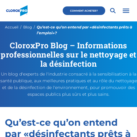
Passer au menu principal
Passer au contenu principal
Passer au pied de page
CloroxPro CA
COMMENT ACHETER?
Ouvri
Page actuelle:
Accueil
Blog
Qu’est-ce qu’on entend par «désinfectants prêts à
l’emploi»?
CloroxPro Blog – Informations
Qu’est-ce qu’on entend par 
https://www.cloroxpro.ca/fr
May 18, 2022
May 18, 2022
https://www.cloroxpro.ca/w
CloroxPro CA
https://www.c
professionnelles sur le nettoyage et
la désinfection
Un blog d'experts de l'industrie consacré à la sensibilisation à la
santé publique, aux meilleures pratiques et au rôle du nettoyage
et de la désinfection de l'environnement, pour promouvoir des
espaces publics plus sûrs et plus sains.
Qu’est-ce qu’on entend
par «désinfectants prêts à