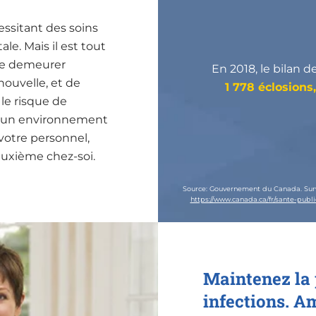
ssitant des soins
e. Mais il est tout
de demeurer
En 2018, le bilan d
ouvelle, et de
1 778 éclosions,
 le risque de
nt un environnement
votre personnel,
euxième chez-soi.
Source: Gouvernement du Canada. Surveil
https://www.canada.ca/fr/sante-publi
Maintenez la 
infections. Am