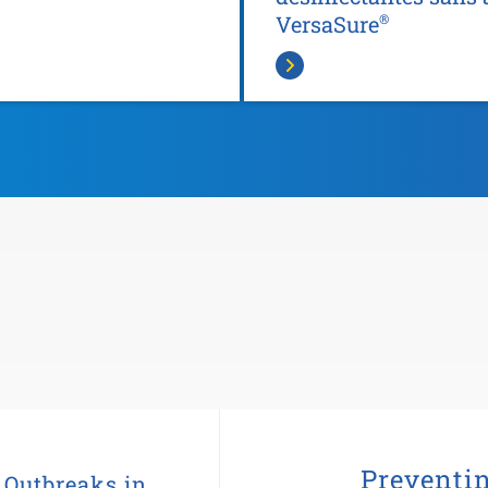
VersaSure
®
Preventin
e Outbreaks in