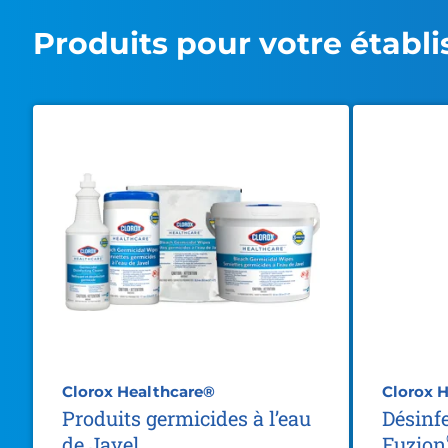
Produits pour votre établ
Clorox Healthcare®
Clorox 
Produits germicides à l’eau
Désinf
de Javel
Fuzion