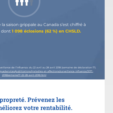
e la saison grippale au Canada s’est chiffré à
dont
1 098 éclosions (62 %) en CHSLD.
lance de l’influenza: du 22 avril au 28 avril 2018 (semaine de déclaration 17).
que/services/publications/maladies-et-affections/surveillance-influenza/2017-
2018/semaine17-22-28-avril-2018.html
propreté. Prévenez les
éliorez votre rentabilité.