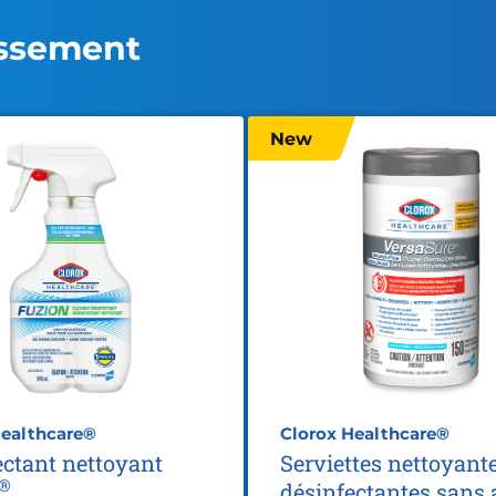
issement
New
Healthcare®
Clorox Healthcare®
ectant nettoyant
Serviettes nettoyant
®
désinfectantes sans 