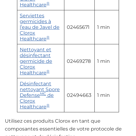
®
Healthcare
Serviettes
germicides à
l’eau de Javel de
02465671
1 min
Clorox
®
Healthcare
Nettoyant et
désinfectant
germicide de
02469278
1 min
Clorox
®
Healthcare
Désinfectant
nettoyant Spore
MC
Defense
de
02494663
1 min
Clorox
®
Healthcare
Utilisez ces produits Clorox en tant que
composantes essentielles de votre protocole de