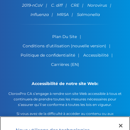
2019-nCoV
C. diff
CRE
Norovirus
Influenza
MRSA
Salmonella
Plan Du Site
Conditions d’utilisation (nouvelle version)
Politique de confidentialité
Accessibilité
Carrières (EN)
Accessibilité de notre site Web:
CloroxPro CA s’engage à rendre son site Web accessible à tous et
continuera de prendre toutes les mesures nécessaires pour
s’assurer qu’il se conforme à toutes les lois en vigueur.
Si vous avez de la difficulté à accéder au contenu ou aux
fonctionnalités de ce site Web ou d’une autre de nos plateformes
électroniques, veuillez nous téléphoner au
1-888-200-5674
.