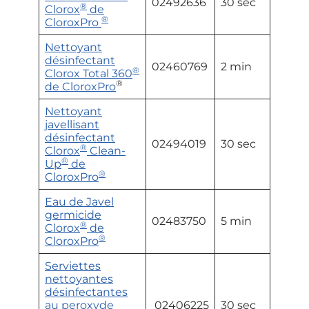
02492636
30 sec
®
Clorox
de
®
CloroxPro
Nettoyant
désinfectant
02460769
2 min
®
Clorox Total 360
®
de CloroxPro
Nettoyant
javellisant
désinfectant
02494019
30 sec
®
Clorox
Clean-
®
Up
de
®
CloroxPro
Eau de Javel
germicide
02483750
5 min
®
Clorox
de
®
CloroxPro
Serviettes
nettoyantes
désinfectantes
au peroxyde
02406225
30 sec