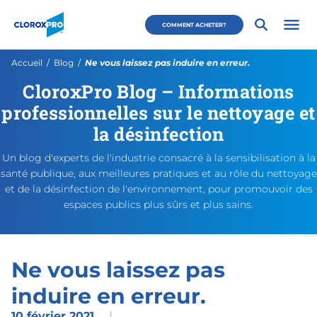
Passer au menu principal
Passer au contenu principal
Passer au pied de page
CloroxPro CA
COMMENT ACHETER?
Ouvri
Page actuelle:
Accueil
Blog
Ne vous laissez pas induire en erreur.
CloroxPro Blog – Informations
Ne vous laissez pas induire e
https://www.cloroxpro.ca/fr/
February 11, 2021
April 12, 2021
https://www.cloroxpro.ca/w
CloroxPro CA
https://www.c
professionnelles sur le nettoyage et
la désinfection
Un blog d'experts de l'industrie consacré à la sensibilisation à la
santé publique, aux meilleures pratiques et au rôle du nettoyage
et de la désinfection de l'environnement, pour promouvoir des
espaces publics plus sûrs et plus sains.
Ne vous laissez pas
induire en erreur.
10 février 2021
|