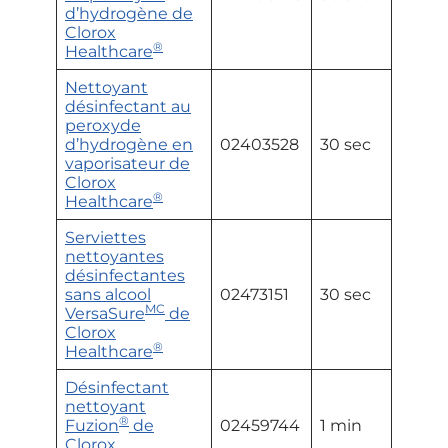
d’hydrogène de
Clorox
®
Healthcare
Nettoyant
désinfectant au
peroxyde
d’hydrogène en
02403528
30 sec
vaporisateur de
Clorox
®
Healthcare
Serviettes
nettoyantes
désinfectantes
sans alcool
02473151
30 sec
MC
VersaSure
de
Clorox
®
Healthcare
Désinfectant
nettoyant
®
Fuzion
de
02459744
1 min
Clorox