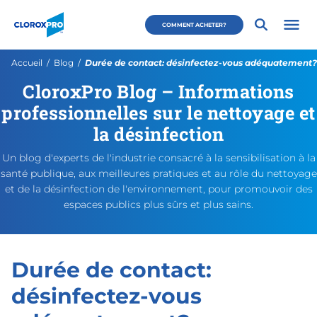
Passer au menu principal
Passer au contenu principal
Passer au pied de page
CloroxPro CA
COMMENT ACHETER?
Ouvri
Page actuelle:
Accueil
Blog
Durée de contact: désinfectez-vous adéquatement?
CloroxPro Blog – Informations
Durée de contact: désinfe
https://www.cloroxpro.ca/f
August 19, 2021
August 19, 2021
https://www.cloroxpro.ca/w
CloroxPro CA
https://www.c
professionnelles sur le nettoyage et
la désinfection
Un blog d'experts de l'industrie consacré à la sensibilisation à la
santé publique, aux meilleures pratiques et au rôle du nettoyage
et de la désinfection de l'environnement, pour promouvoir des
espaces publics plus sûrs et plus sains.
Durée de contact:
désinfectez-vous