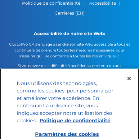
Politique de confidentialité
Accessibilité
Carrières (EN)
Accessibilité de notre site Web:
CloroxPro CA s’engage à rendre son site Web accessible à tous et
continuera de prendre toutes les mesures nécessaires pour
s’assurer qu’il se conforme à toutes les lois en vigueur.
Si vous avez de la difficulté à accéder au contenu ou aux
fonctionnalités de ce site Web ou d’une autre de nos plateformes
électroniques, veuillez nous téléphoner au
1-888-200-5674
.
Nous utilisons des technologies,
comme les cookies, pour personnaliser
Paramètres des cookies
et améliorer votre expérience. En
© 2026 The Clorox Company
continuant à utiliser ce site, vous
indiquez accepter notre utilisation des
cookies.
Politique de confidentialité
Paramètres des cookies