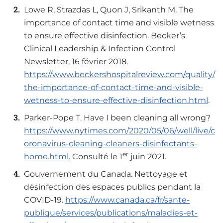
Lowe R, Strazdas L, Quon J, Srikanth M. The
importance of contact time and visible wetness
to ensure effective disinfection. Becker’s
Clinical Leadership & Infection Control
Newsletter, 16 février 2018.
https://www.beckershospitalreview.com/quality/
the-importance-of-contact-time-and-visible-
wetness-to-ensure-effective-disinfection.html
.
Parker-Pope T. Have I been cleaning all wrong?
https://www.nytimes.com/2020/05/06/well/live/c
oronavirus-cleaning-cleaners-disinfectants-
er
home.html
. Consulté le 1
juin 2021.
Gouvernement du Canada. Nettoyage et
désinfection des espaces publics pendant la
COVID-19.
https://www.canada.ca/fr/sante-
publique/services/publications/maladies-et-