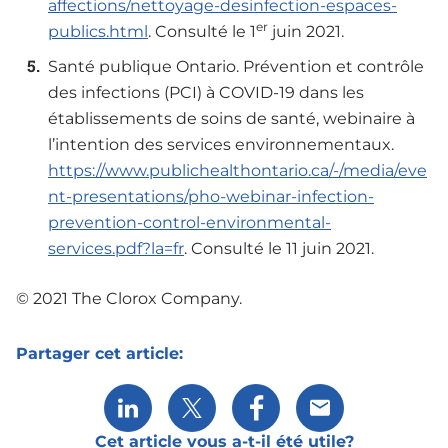
affections/nettoyage-desinfection-espaces-
er
publics.html
. Consulté le 1
juin 2021.
Santé publique Ontario. Prévention et contrôle
des infections (PCI) à COVID-19 dans les
établissements de soins de santé, webinaire à
l’intention des services environnementaux.
https://www.publichealthontario.ca/-/media/eve
nt-presentations/pho-webinar-infection-
prevention-control-environmental-
services.pdf?la=fr
. Consulté le 11 juin 2021.
© 2021 The Clorox Company.
Partager cet article:
Share via LinkedIn
Share via X
Partager via Facebook
Partager via cour
Cet article vous a-t-il été utile?