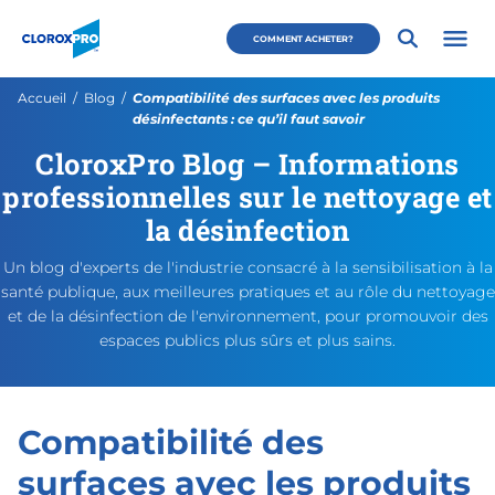
Passer au menu principal
Passer au contenu principal
Passer au pied de page
CloroxPro CA
COMMENT ACHETER?
Ouvri
Page actuelle:
Accueil
Blog
Compatibilité des surfaces avec les produits
désinfectants : ce qu’il faut savoir
CloroxPro Blog – Informations
Compatibilité des surfaces av
https://www.cloroxpro.ca/fr/
October 6, 2022
November 8, 2022
https://www.cloroxpro.ca/w
CloroxPro CA
https://www.c
professionnelles sur le nettoyage et
la désinfection
Un blog d'experts de l'industrie consacré à la sensibilisation à la
santé publique, aux meilleures pratiques et au rôle du nettoyage
et de la désinfection de l'environnement, pour promouvoir des
espaces publics plus sûrs et plus sains.
Compatibilité des
surfaces avec les produits